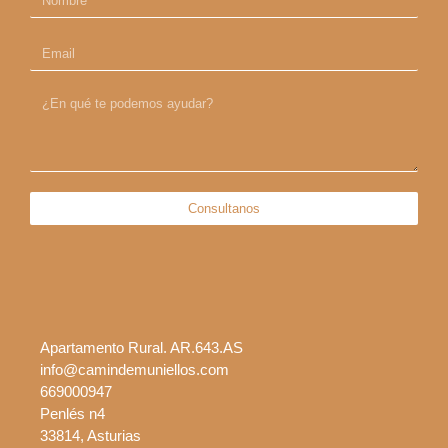
Email
mensaje
Consultanos
Apartamento Rural. AR.643.AS
info@camindemuniellos.com
669000947
Penlés n4
33814, Asturias