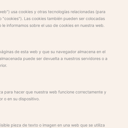
ads-
ads
doubleclick
various-
analytics
fonts
maps
web") usa cookies y otras tecnologías relacionadas (para
optimization
services
 "cookies"). Las cookies también pueden ser colocadas
 le informamos sobre el uso de cookies en nuestra web.
 páginas de esta web y que su navegador almacena en el
n almacenada puede ser devuelta a nuestros servidores o a
ior.
iza para hacer que nuestra web funcione correctamente y
r o en su dispositivo.
isible pieza de texto o imagen en una web que se utiliza