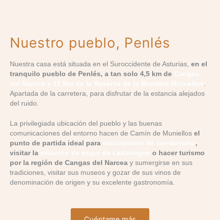
Nuestro pueblo, Penlés
Nuestra casa está situada en el Suroccidente de Asturias,
en el
tranquilo pueblo de Penlés, a tan solo 4,5 km de
Cangas
del Narcea
y 15 Km de la Reserva de la Biosfera Muniellos
.
Apartada de la carretera, para disfrutar de la estancia alejados
del ruido.
La privilegiada ubicación del pueblo y las buenas
comunicaciones del entorno hacen de Camín de Muniellos
el
punto de partida ideal para
excursiones de senderismo
,
visitar la
estación de esquí de Leitariegos
o hacer turismo
por la región de Cangas del Narcea
y sumergirse en sus
tradiciones, visitar sus museos y gozar de sus vinos de
denominación de origen y su excelente gastronomía.
Cuéntame más