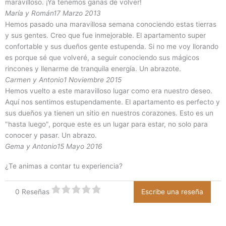
maravilloso. ¡Ya tenemos ganas de volver!
María y Román
17 Marzo 2013
Hemos pasado una maravillosa semana conociendo estas tierras
y sus gentes. Creo que fue inmejorable. El apartamento super
confortable y sus dueños gente estupenda. Si no me voy llorando
es porque sé que volveré, a seguir conociendo sus mágicos
rincones y llenarme de tranquila energía. Un abrazote.
Carmen y Antonio
1 Noviembre 2015
Hemos vuelto a este maravilloso lugar como era nuestro deseo.
Aquí nos sentimos estupendamente. El apartamento es perfecto y
sus dueños ya tienen un sitio en nuestros corazones. Esto es un
"hasta luego", porque este es un lugar para estar, no solo para
conocer y pasar. Un abrazo.
Gema y Antonio
15 Mayo 2016
¿Te animas a contar tu experiencia?
0 Reseñas
Escribe una reseña
C
a
l