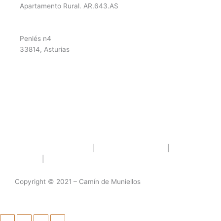
Apartamento Rural. AR.643.AS
info@camindemuniellos.com
669000947
Penlés n4
33814, Asturias
Términos y Condiciones
|
Política de Privacidad
|
Política de
Cookies
|
Aviso Leal
Copyright © 2021 – Camín de Muniellos