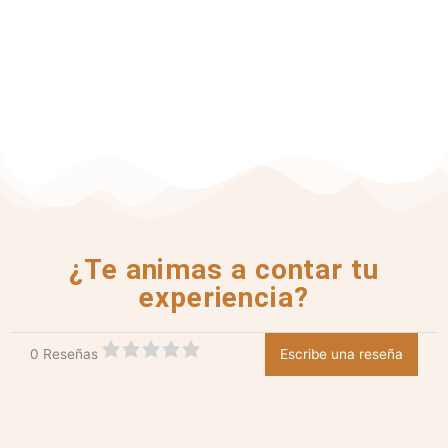
¿Te animas a contar tu
experiencia?
0 Reseñas
Escribe una reseña
C
a
l
i