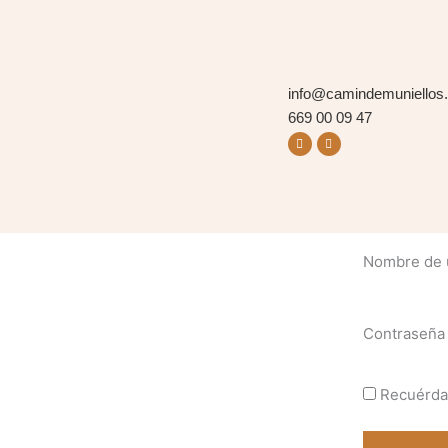
Ir
al
contenido
info@camindemuniellos
669 00 09 47
Facebook
Instagram
My Account
Nombre de u
Contraseña
Recuérd