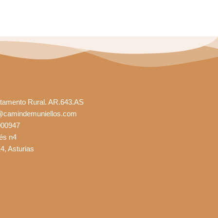
tamento Rural. AR.643.AS
@camindemuniellos.com
000947
és n4
4, Asturias