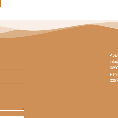
assword?
Apar
info
669
Penl
3381