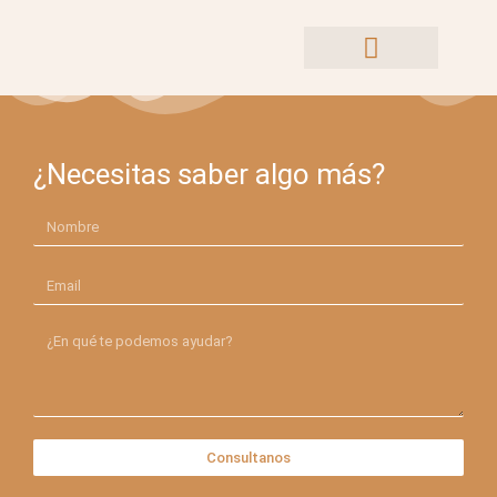
El entorno 2
Ir
al
contenido
¿Necesitas saber algo más?
Nombre
Email
mensaje
Consultanos